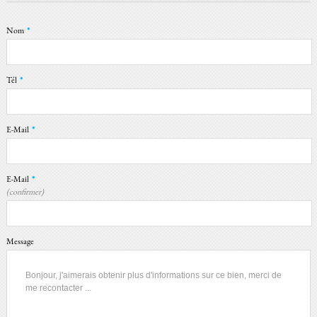
Nom
*
Tél
*
E-Mail
*
E-Mail
*
(confirmer)
Message