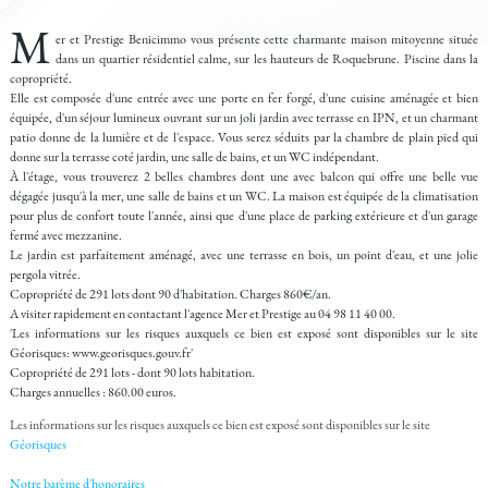
M
er et Prestige Benicimmo vous présente cette charmante maison mitoyenne située
dans un quartier résidentiel calme, sur les hauteurs de Roquebrune. Piscine dans la
copropriété.
Elle est composée d'une entrée avec une porte en fer forgé, d'une cuisine aménagée et bien
équipée, d'un séjour lumineux ouvrant sur un joli jardin avec terrasse en IPN, et un charmant
patio donne de la lumière et de l'espace. Vous serez séduits par la chambre de plain pied qui
donne sur la terrasse coté jardin, une salle de bains, et un WC indépendant.
À l'étage, vous trouverez 2 belles chambres dont une avec balcon qui offre une belle vue
dégagée jusqu'à la mer, une salle de bains et un WC. La maison est équipée de la climatisation
pour plus de confort toute l'année, ainsi que d'une place de parking extérieure et d'un garage
fermé avec mezzanine.
Le jardin est parfaitement aménagé, avec une terrasse en bois, un point d'eau, et une jolie
pergola vitrée.
Copropriété de 291 lots dont 90 d'habitation. Charges 860€/an.
A visiter rapidement en contactant l'agence Mer et Prestige au 04 98 11 40 00.
'Les informations sur les risques auxquels ce bien est exposé sont disponibles sur le site
Géorisques: www.georisques.gouv.fr'
Copropriété de 291 lots - dont 90 lots habitation.
Charges annuelles : 860.00 euros.
Les informations sur les risques auxquels ce bien est exposé sont disponibles sur le site
Géorisques
Notre barème d'honoraires