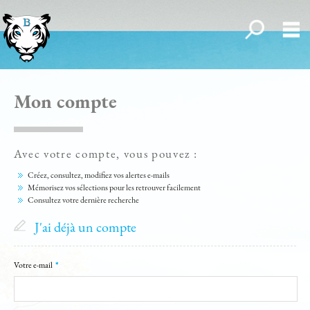
Toutes nos off
Me
ACCUEIL
Mon compte
QUI SOMMES-NOUS ?
NOUS REJOINDRE
Avec votre compte, vous pouvez :
Créez, consultez, modifiez vos alertes e-mails
Mémorisez vos sélections pour les retrouver facilement
Consultez votre dernière recherche
ACHETER
J'ai déjà un compte
LOUER
Votre e-mail
*
SER VOTRE RECHERCHE