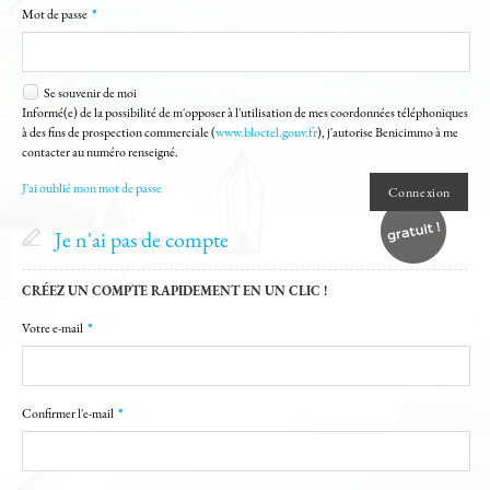
ALERTE EMAIL
Mot de passe
*
DE VALEUR / ESTIMATION
Se souvenir de moi
Informé(e) de la possibilité de m'opposer à l'utilisation de mes coordonnées téléphoniques
ACCÈS PROPRIÉTAIRE
à des fins de prospection commerciale (
www.bloctel.gouv.fr
), j'autorise Benicimmo à me
contacter au numéro renseigné.
MES SÉLECTIONS
0
J'ai oublié mon mot de passe
Je n'ai pas de compte
CRÉEZ UN COMPTE RAPIDEMENT EN UN CLIC !
Votre e-mail
*
Confirmer l'e-mail
*