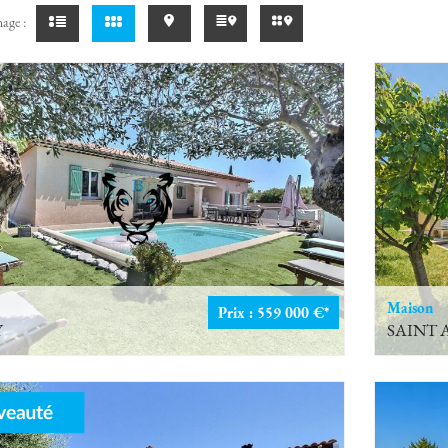
age :
Maison
Prix : 559 000 €*
Y
SAINT 