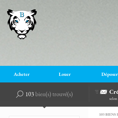
Acheter
Louer
Déposer
Cré
103
bien(s) trouvé(s)
selon
103
BIENS