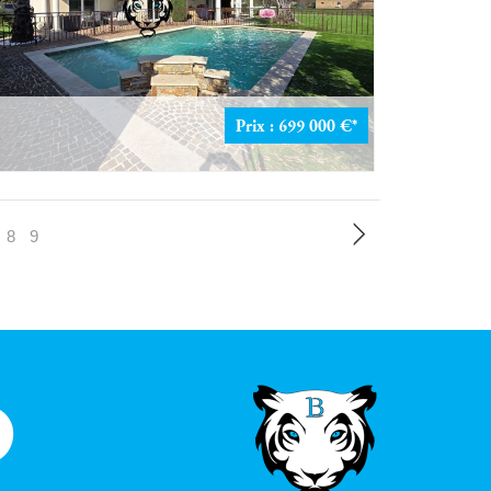
Prix : 699 000 €*
Y
8
9
O