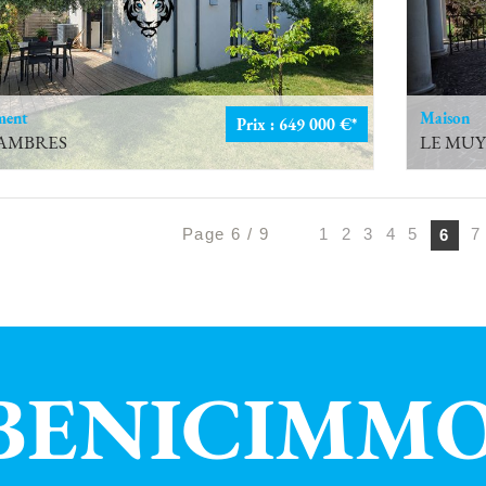
ment
Maison
Prix : 649 000 €*
SAMBRES
LE MU
Page 6 / 9
1
2
3
4
5
7
6
BENICIMM