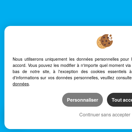
Mentions Légales
Politique de protection des données
Gérer les cookies
Nous utiliserons uniquement les données personnelles pour 
Afin de vous offrir un confort de lecture permanent, depu
accord. Vous pouvez les modifier à n'importe quel moment via 
smartphone, notre site s'adapte automatiquement aux diff
bas de notre site, à l'exception des cookies essentiels 
d'informations sur vos données personnelles, veuillez consult
données
.
Personnaliser
Tout acc
Continuer sans accepter