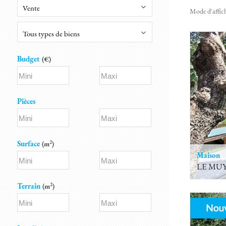
Vente
Mode d'affich
Tous types de biens
Budget
(€)
Pièces
2
Surface
(m
)
Maison
LE MU
2
Terrain
(m
)