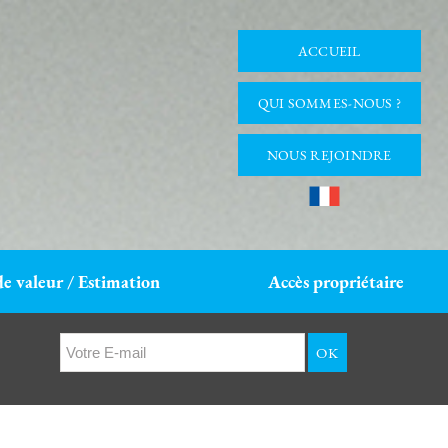
ACCUEIL
QUI SOMMES-NOUS ?
NOUS REJOINDRE
de valeur / Estimation
Accès propriétaire