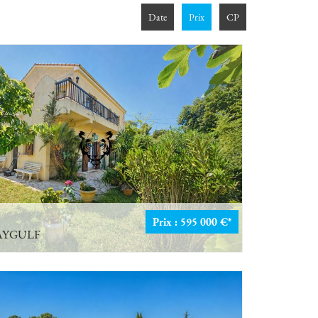
Date
Prix
CP
Prix : 595 000 €*
AYGULF