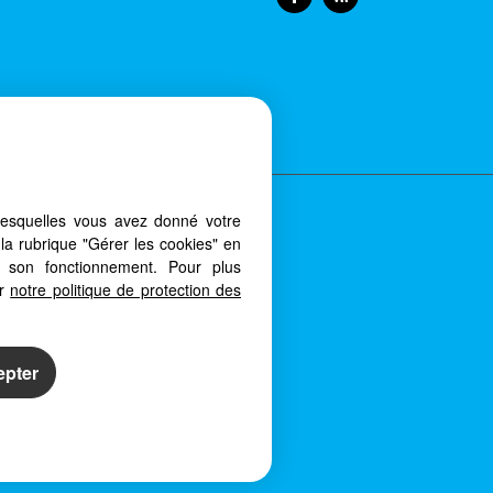
Notre barème d'honoraires
lesquelles vous avez donné votre
is votre PC, votre tablette ou votre
la rubrique "Gérer les cookies" en
érents types d'écrans
à son fonctionnement. Pour plus
er
notre politique de protection des
epter