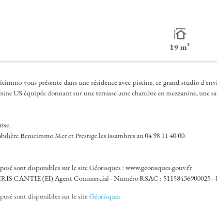
19 m²
o vous présente dans une résidence avec piscine, ce grand studio d'envi
ine US équipée donnant sur une terrasse ,une chambre en mezzanine, une sall
ise.
ilière Benicimmo Mer et Prestige les Issambres au 04 98 11 40 00.
xposé sont disponibles sur le site Géorisques : www.georisques.gouv.fr
n. CHRIS CANTIE (EI) Agent Commercial - Numéro RSAC : 51158436900025 -
posé sont disponibles sur le site
Géorisques