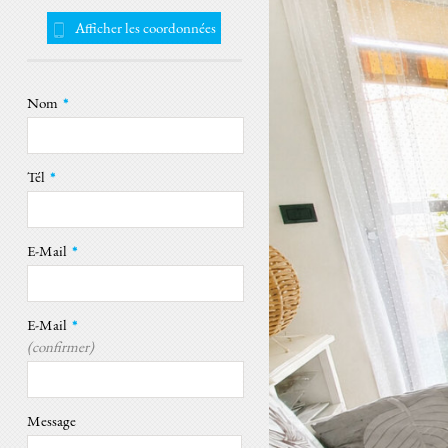
Afficher les coordonnées
Nom
*
Tél
*
E-Mail
*
E-Mail
*
(confirmer)
Message