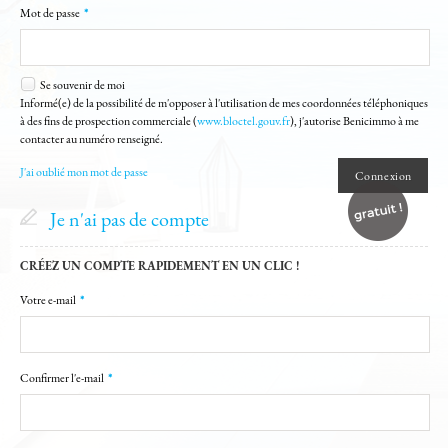
ALERTE EMAIL
Mot de passe
*
DE VALEUR / ESTIMATION
Se souvenir de moi
Informé(e) de la possibilité de m'opposer à l'utilisation de mes coordonnées téléphoniques
ACCÈS PROPRIÉTAIRE
à des fins de prospection commerciale (
www.bloctel.gouv.fr
), j'autorise Benicimmo à me
contacter au numéro renseigné.
MES SÉLECTIONS
0
J'ai oublié mon mot de passe
Je n'ai pas de compte
CRÉEZ UN COMPTE RAPIDEMENT EN UN CLIC !
Votre e-mail
*
Confirmer l'e-mail
*