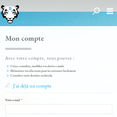
Toutes nos off
Me
ACCUEIL
Mon compte
QUI SOMMES-NOUS ?
NOUS REJOINDRE
Avec votre compte, vous pouvez :
Créez, consultez, modifiez vos alertes e-mails
Mémorisez vos sélections pour les retrouver facilement
Consultez votre dernière recherche
ACHETER
J'ai déjà un compte
LOUER
Votre e-mail
*
SER VOTRE RECHERCHE