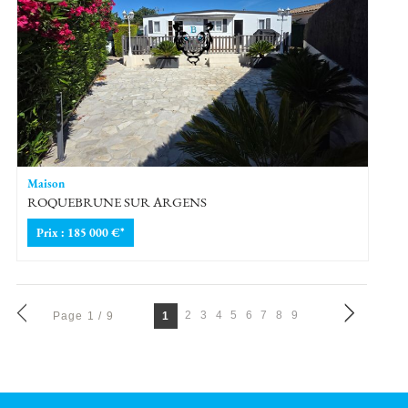
Maison
ROQUEBRUNE SUR ARGENS
Prix : 185 000 €*
Page 1 / 9
2
3
4
5
6
7
8
9
1