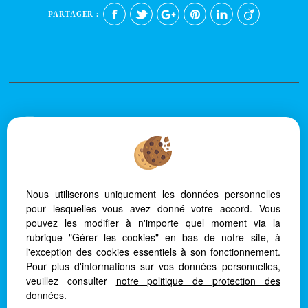
PARTAGER :
Afin de vous offrir un confort de lecture permanent, depuis votre PC, votre
tablette ou votre smartphone, notre site s'adapte automatiquement aux
différents types d'écrans
Nous utiliserons uniquement les données personnelles
pour lesquelles vous avez donné votre accord. Vous
Logiciel immo
Création site immobilier
pouvez les modifier à n'importe quel moment via la
Référencement immobilier
rubrique "Gérer les cookies" en bas de notre site, à
l'exception des cookies essentiels à son fonctionnement.
Pour plus d'informations sur vos données personnelles,
veuillez consulter
notre politique de protection des
données
.