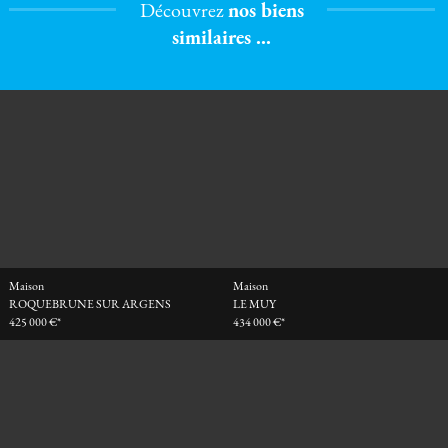
Découvrez
nos biens
similaires ...
Maison
Maison
ROQUEBRUNE SUR ARGENS
LE MUY
425 000 €*
434 000 €*