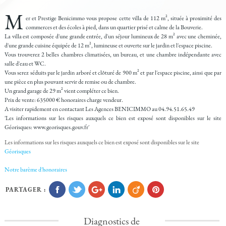
M
er et Prestige Benicimmo vous propose cette villa de 112 m², située à proximité des
commerces et des écoles à pied, dans un quartier prisé et calme de la Bouverie.
La villa est composée d'une grande entrée, d'un séjour lumineux de 28 m² avec une cheminée,
d'une grande cuisine équipée de 12 m², lumineuse et ouverte sur le jardin et l'espace piscine.
Vous trouverez 2 belles chambres climatisées, un bureau, et une chambre indépendante avec
salle d'eau et WC.
Vous serez séduits par le jardin arboré et clôturé de 900 m² et par l'espace piscine, ainsi que par
une pièce en plus pouvant servir de remise ou de chambre.
Un grand garage de 29 m² vient compléter ce bien.
Prix de vente: 635000 € honoraires charge vendeur.
A visiter rapidement en contactant Les Agences BENICIMMO au 04.94.51.65.49
'Les informations sur les risques auxquels ce bien est exposé sont disponibles sur le site
Géorisques: www.georisques.gouv.fr'
Les informations sur les risques auxquels ce bien est exposé sont disponibles sur le site
Géorisques
Notre barème d'honoraires
PARTAGER :
Diagnostics de