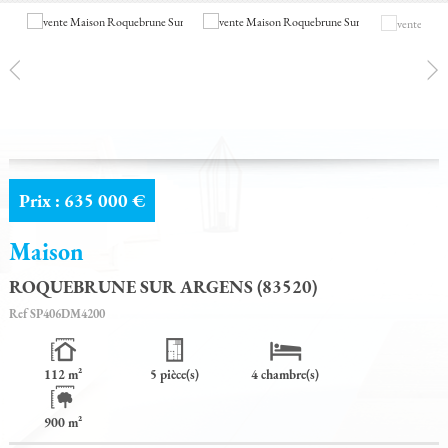
ALERTE EMAIL
DE VALEUR / ESTIMATION
ACCÈS PROPRIÉTAIRE
MES SÉLECTIONS
0
Prix : 635 000 €
Maison
ROQUEBRUNE SUR ARGENS (83520)
Ref
SP406DM4200
112 m²
5 pièce(s)
4 chambre(s)
900 m²