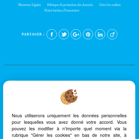
Mentions Légales
Politique de protection des données
Gérer les cookies
Notre barème d'honoraires
PARTAGER :
Afin de vous offrir un confort de lecture permanent, depuis votre PC, votre
tablette ou votre smartphone, notre site s'adapte automatiquement aux
différents types d'écrans
Nous utiliserons uniquement les données personnelles
pour lesquelles vous avez donné votre accord. Vous
Logiciel immobilier
Création site internet
pouvez les modifier à n'importe quel moment via la
Référencement immobilier
rubrique "Gérer les cookies" en bas de notre site, à